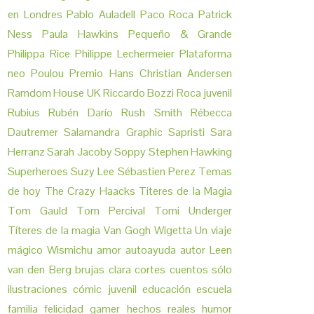
en Londres
Pablo Auladell
Paco Roca
Patrick
Ness
Paula Hawkins
Pequeño & Grande
Philippa Rice
Philippe Lechermeier
Plataforma
neo
Poulou
Premio Hans Christian Andersen
Ramdom House UK
Riccardo Bozzi
Roca juvenil
Rubius
Rubén Darío
Rush Smith
Rébecca
Dautremer
Salamandra Graphic
Sapristi
Sara
Herranz
Sarah Jacoby
Soppy
Stephen Hawking
Superheroes
Suzy Lee
Sébastien Perez
Temas
de hoy
The Crazy Haacks
Titeres de la Magia
Tom Gauld
Tom Percival
Tomi Underger
Títeres de la magia
Van Gogh
Wigetta Un viaje
mágico
Wismichu
amor
autoayuda
autor Leen
van den Berg
brujas
clara cortes
cuentos sólo
ilustraciones
cómic juvenil
educación
escuela
familia
felicidad
gamer
hechos reales
humor