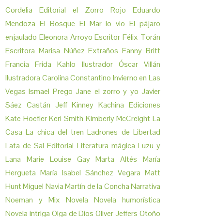
Cordelia
Editorial el Zorro Rojo
Eduardo
Mendoza
El Bosque
El Mar lo vio
El pájaro
enjaulado
Eleonora Arroyo
Escritor Félix Torán
Escritora Marisa Núñez
Extraños
Fanny Britt
Francia
Frida Kahlo
Ilustrador Óscar Villán
Ilustradora Carolina Constantino
Invierno en Las
Vegas
Ismael Prego
Jane el zorro y yo
Javier
Sáez Castán
Jeff Kinney
Kachina Ediciones
Kate Hoefler
Keri Smith
Kimberly McCreight
La
Casa
La chica del tren
Ladrones de Libertad
Lata de Sal Editorial
Literatura mágica
Luzu y
Lana
Marie Louise Gay
Marta Altés
María
Hergueta
María Isabel Sánchez Vegara
Matt
Hunt
Miguel Navia Martín de la Concha
Narrativa
Noeman y Mix
Novela
Novela humorística
Novela intriga
Olga de Dios
Oliver Jeffers
Otoño