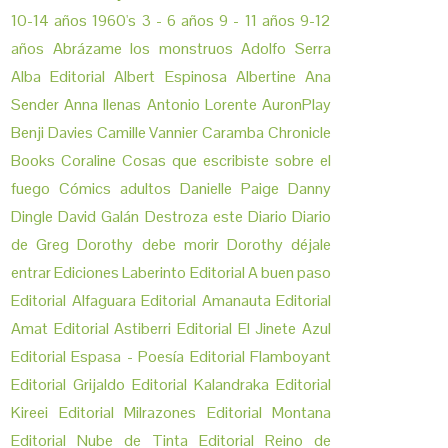
10-14 años
1960's
3 - 6 años
9 - 11 años
9-12
años
Abrázame los monstruos
Adolfo Serra
Alba Editorial
Albert Espinosa
Albertine
Ana
Sender
Anna llenas
Antonio Lorente
AuronPlay
Benji Davies
Camille Vannier
Caramba
Chronicle
Books
Coraline
Cosas que escribiste sobre el
fuego
Cómics adultos
Danielle Paige
Danny
Dingle
David Galán
Destroza este Diario
Diario
de Greg
Dorothy debe morir
Dorothy déjale
entrar
Ediciones Laberinto
Editorial A buen paso
Editorial Alfaguara
Editorial Amanauta
Editorial
Amat
Editorial Astiberri
Editorial El Jinete Azul
Editorial Espasa - Poesía
Editorial Flamboyant
Editorial Grijaldo
Editorial Kalandraka
Editorial
Kireei
Editorial Milrazones
Editorial Montana
Editorial Nube de Tinta
Editorial Reino de