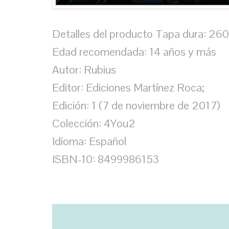
Detalles del producto Tapa dura: 260
Edad recomendada: 14 años y más
Autor: Rubius
Editor: Ediciones Martínez Roca;
Edición: 1 (7 de noviembre de 2017)
Colección: 4You2
Idioma: Español
ISBN-10: 8499986153