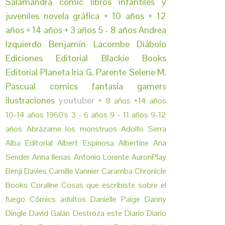
Salamandra
cómic
libros infantiles y
juveniles
novela gráfica
+ 10 años
+ 12
años
+ 14 años
+ 3 años
5 - 8 años
Andrea
Izquierdo
Benjamín Lacombe
Diábolo
Ediciones
Editorial Blackie Books
Editorial Planeta
Iria G. Parente
Selene M.
Pascual
comics
fantasía
gamers
ilustraciones
youtuber
+ 8 años
+14 años
10-14 años
1960's
3 - 6 años
9 - 11 años
9-12
años
Abrázame los monstruos
Adolfo Serra
Alba Editorial
Albert Espinosa
Albertine
Ana
Sender
Anna llenas
Antonio Lorente
AuronPlay
Benji Davies
Camille Vannier
Caramba
Chronicle
Books
Coraline
Cosas que escribiste sobre el
fuego
Cómics adultos
Danielle Paige
Danny
Dingle
David Galán
Destroza este Diario
Diario