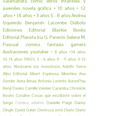
Salamandra
cómic
libros infantiles y
juveniles
novela gráfica
+ 10 años
+ 12
años
+ 14 años
+ 3 años
5 - 8 años
Andrea
Izquierdo
Benjamín Lacombe
Diábolo
Ediciones
Editorial Blackie Books
Editorial Planeta
Iria G. Parente
Selene M.
Pascual
comics
fantasía
gamers
ilustraciones
youtuber
+ 8 años
+14 años
10-14 años
1960's
3 - 6 años
9 - 11 años
9-12
años
Abrázame los monstruos
Adolfo Serra
Alba Editorial
Albert Espinosa
Albertine
Ana
Sender
Anna llenas
Antonio Lorente
AuronPlay
Benji Davies
Camille Vannier
Caramba
Chronicle
Books
Coraline
Cosas que escribiste sobre el
fuego
Cómics adultos
Danielle Paige
Danny
Dingle
David Galán
Destroza este Diario
Diario